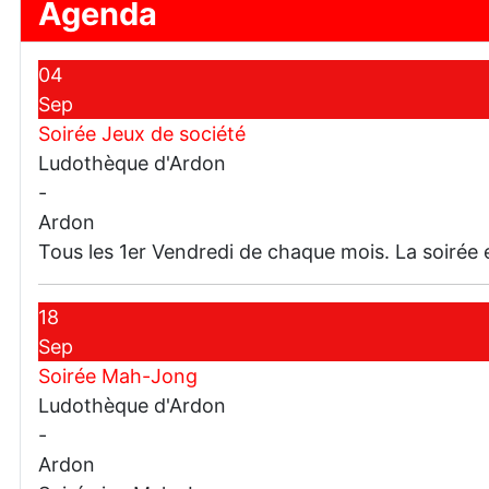
Agenda
04
Sep
Soirée Jeux de société
Ludothèque d'Ardon
-
Ardon
Tous les 1er Vendredi de chaque mois. La soirée e
18
Sep
Soirée Mah-Jong
Ludothèque d'Ardon
-
Ardon